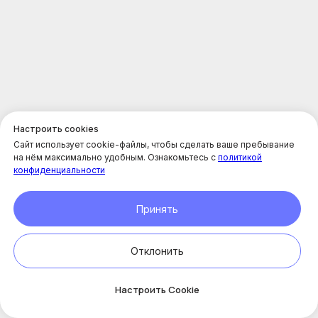
Консультация врачей в клинике Enhel
Настроить cookies
Сайт использует cookie-файлы, чтобы сделать ваше пребывание
на нём максимально удобным. Ознакомьтесь с
политикой
конфиденциальности
Принять
Отклонить
Онлайн-
запись
Настроить Cookie