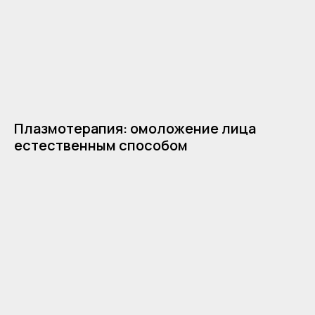
Плазмотерапия: омоложение лица
естественным способом
Команда
О проекте
Выгодные предложения
Контакты
Услуги
Карта сайта
Клуб биохакинга
Блог