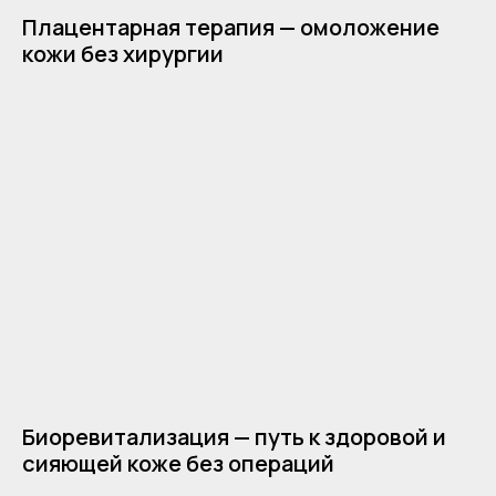
Плацентарная терапия — омоложение
кожи без хирургии
*Instagram признан экстремистской
организацией и запрещен на территории РФ
Обработка персональных данных
Политика конфиденциальности
Настройка файлов cookie
Общество с ограниченной ответственностью
«АЙКОУН»
2026. Все права защищены
ОГРН 1207700199673
ИНН 9705144600
Биоревитализация — путь к здоровой и
сияющей коже без операций