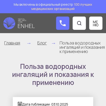
Мы включены в официальный реестр
1
00 лучших
медицинских организаций
Заказат
→
→
Главная
Блог
Польза водородных
ингаляций и показания
к применению
Польза водородных
ингаляций и показания к
применению
Дата публикации: 03.10.2025