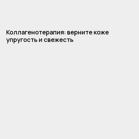
Отзывы
Коллагенотерапия: верните коже
упругость и свежесть
г. Москва, Казарменный
переулок 3
м. Курская / Чкаловская