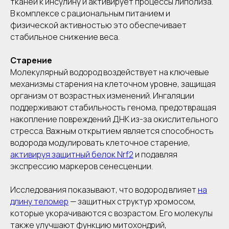
тканей к инсулину и активирует процессы липолиза.
В комплексе с рациональным питанием и
физической активностью это обеспечивает
стабильное снижение веса.
Старение
Молекулярный водород воздействует на ключевые
механизмы старения на клеточном уровне, защищая
организм от возрастных изменений. Ингаляции
поддерживают стабильность генома, предотвращая
накопление повреждений ДНК из-за окислительного
стресса. Важным открытием является способность
водорода модулировать клеточное старение,
активируя защитный белок Nrf2
и подавляя
экспрессию маркеров сенесценции.
Исследования показывают, что водород влияет
на
длину теломер
— защитных структур хромосом,
которые укорачиваются с возрастом. Его молекулы
также улучшают функцию митохондрий,