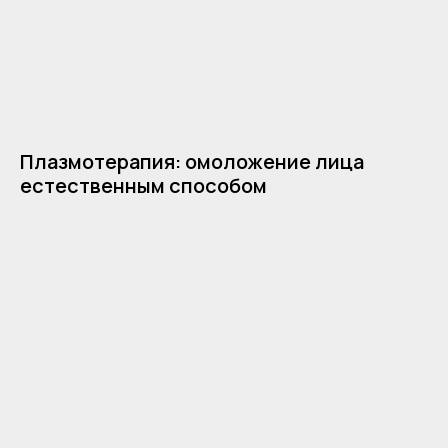
Плазмотерапия: омоложение лица
г. Москва, Казарменный
естественным способом
переулок 3
м. Курская / Чкаловская