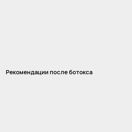
Рекомендации после ботокса
Команда
О проекте
Выгодные предложения
Контакты
Услуги
Карта сайта
Клуб биохакинга
Блог
Отзывы