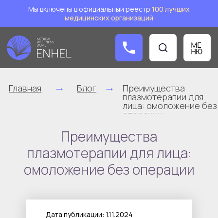
Мы включены в официальный реестр
1
00 лучших
медицинских организаций
Заказат
→
→
Главная
Блог
Преимущества
плазмотерапии для
лица: омоложение без
операции
Преимущества
плазмотерапии для лица:
омоложение без операции
Дата публикации: 1.11.2024