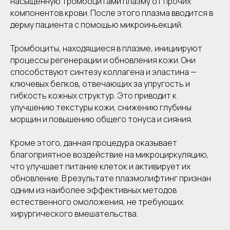
насыщенную тромбоцитами плазму от прочих
компонентов крови. После этого плазма вводится в
дерму пациента с помощью микроинъекций.
Тромбоциты, находящиеся в плазме, инициируют
процессы регенерации и обновления кожи. Они
способствуют синтезу коллагена и эластина —
ключевых белков, отвечающих за упругость и
гибкость кожных структур. Это приводит к
улучшению текстуры кожи, снижению глубины
морщин и повышению общего тонуса и сияния.
Кроме этого, данная процедура оказывает
благоприятное воздействие на микроциркуляцию,
что улучшает питание клеток и активирует их
обновление. В результате плазмолифтинг признан
одним из наиболее эффективных методов
естественного омоложения, не требующих
хирургического вмешательства.