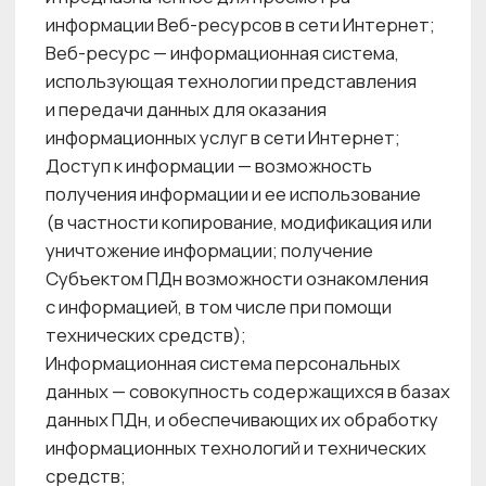
данных — совокупность содержащихся в базах
данных ПДн, и обеспечивающих их обработку
информационных технологий и технических
средств;
Клиент — физическое лицо, которое
заключило или намеревается заключить
с Центром красоты договор на оказание услуг
(включая получение услуг путем
присоединения к условиям публичного
договора), и персональные данные которого
переданы Центру красоты.;
Конфиденциальность персональных данных —
режим ограниченного доступа, включающий
в себя требование не раскрывать третьим
лицам и не допускать распространение ПДн
без согласия на обработку ПДн, разрешенных
Субъектом ПДн для распространения или
наличия иного основания согласно
действующему законодательству Российской
Федерации;
Материальный носитель персональных
данных — материальный объект,
используемый для закрепления и хранения
информации. В целях настоящей Политики под
материальным носителем понимается