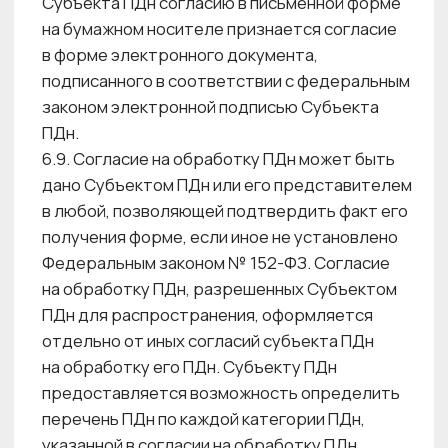
Федерального закона № 152-ФЗ в Центре
красоты осуществляется комплекс
мероприятий, направленных на защиту
информации о своих Клиентах, работниках
и контрагентах. Центр красоты
руководствуется требованиями
и рекомендациями действующего
законодательства Российской Федерации,
других регулирующих организаций, а также
российскими и международными практиками
в сфере защиты ПДн.
8. ХРАНЕНИЕ ПЕРСОНАЛЬНЫХ ДАННЫХ
8.1. Хранение персональных данных
в организации осуществляется в форме,
позволяющей определить Субъекта ПДн,
не дольше, чем этого требуют цели
обработки ПДн, если срок хранения ПДн
не установлен Федеральным законом № 152-
ФЗ.
8.2. В случае обработки персональных данных,
осуществляемой без использования средств
автоматизации, Оператор ПДн обеспечивает
раздельное хранение персональных данных
(материальных носителей), обработка