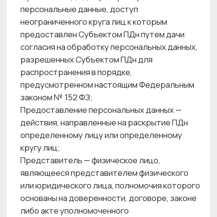
действия, в результате которых становится
невозможным восстановить содержание ПДн
в информационной системе ПДн и (или)
в результате которых уничтожаются
материальные носители ПДн;
Cookie-файлы — небольшой фрагмент данных,
хранимый в настройках Веб-браузера
Субъекта ПДн и обрабатываемых Веб-
ресурсом центра красоты при использовании
Субъектом ПДн данных Веб-ресурса Центра
красоты;
ИСПДн — информационная система
персональных данных;
ПДн — персональные данные.
2. ОБЩИЕ ПОЛОЖЕНИЯ
2.1. Настоящая Политика ООО «АйКоун»
в отношении обработки персональных
данных" (далее — Политика) разработана
в соответствии с требованиями
законодательства Российской Федерации
в области персональных данных.
2.2. Настоящая Политика ООО «АйКоун»
предоставляет информацию об основных