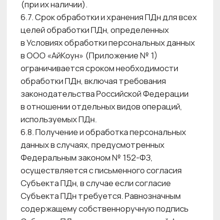
требованиям к защите ПДн, политике Центра
красоты в отношении обработки ПДн,
локальным актам Центра красоты;
• Работники, непосредственно
осуществляющие обработку ПДн,
ознакомлены с положениями
законодательства Российской Федерации
о ПДн, в том числе требованиями к защите
ПДн, документами, определяющими политику
организации в отношении обработки ПДн,
локальными актами по вопросам обработки
ПДн.
7.5. В случае передачи документов,
содержащих персональные данные,
по электронной почте Субъект ПДн может
зашифровать их, используя один
из предоставленных Оператором ПДн
способов. Отказ Субъекта ПДн использовать
средства защиты персональных данных
снимает ответственность с Оператора ПДн
за обеспечение конфиденциальности
в процессе их передачи от Субъекта ПДн
Оператору ПДн.
7.6. В дополнение к требованиям