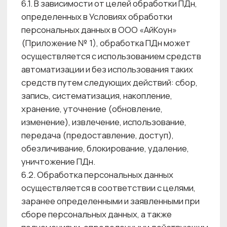
не являющегося Субъектом ПДн, при условии
предоставления подтверждения наличия
согласия Субъекта ПДн на обработку его ПДн
или наличия оснований, указанных в п.п. 2 — 11
части 1 статьи 6, части 2 статьи 10 и части 2
статьи 11 Федерального закона № 152-ФЗ.
6.16. Если ПДн получены не от Субъекта ПДн,
а от третьих лиц, Оператор ПДн,
за исключением случаев, предусмотренных
частью 4 статьи 18 Федерального закона №
152-ФЗ, до начала обработки таких ПДн
предоставляет Субъекту ПДн следующую
информацию: − наименование либо фамилия,
имя, отчество и адрес Оператора ПДн или его
представителя; − цель обработки
персональных данных и ее правовое
основание; - перечень персональных данных; −
перечень предполагаемых пользователей
персональных данных; − об установленных
Федеральным законом № 152-ФЗ правах
Субъекта ПДн; − об источнике получения
персональных данных.
6.17. Право доступа к персональным данным
Субъектов ПДн на бумажных и электронных