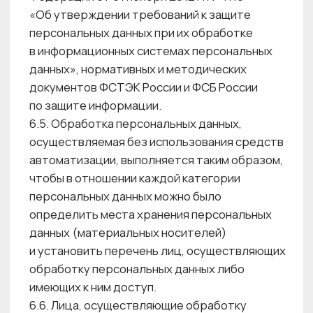
их принятие для защиты персональных данных
от неправомерного или случайного доступа
к ним, уничтожения, изменения, блокирования,
копирования, предоставления,
распространения персональных данных,
а также от иных неправомерных действий
в отношении персональных данных.
7.2. Меры по обеспечению безопасности
персональных данных при их обработке,
применяемые Центром красоты, планируются
и реализуются в целях обеспечения
соответствия требованиям Федерального
закона № 152-ФЗ.
7.3. В Договорах, заключенных между Центром
красоты и контрагентом, предусматривается
обязательство сторон о соблюдении
требований конфиденциальности
персональных данных, установленных ст. 7
Федерального закона № 152-ФЗ, а также
информация о принятии сторонами мер,
предусмотренных ч. 2 ст. 18.1, ч. 1 ст. 19
Федерального закона № 152-ФЗ.
7.4. Центр красоты самостоятельно
определяет состав и перечень мер,