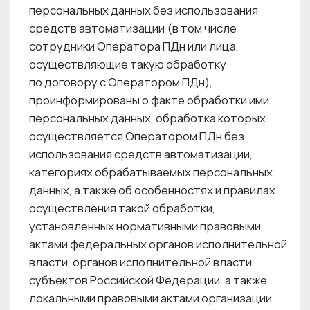
необходимых и достаточных для обеспечения
выполнения требований законодательства
Российской Федерации. Центр красоты,
в частности, принял следующие меры:
• Назначен ответственный за организацию
обработки ПДн в Центре красоты;
• В подразделениях назначены должностные
лица, ответственные за выполнение
подразделениями локальных нормативных
документов по вопросам обработки ПДн;
• Разработаны и внедрены локальные акты
по вопросам обработки ПДн, а также
локальные акты, устанавливающие
процедуры, направленные
на предотвращение и выявление нарушений
установленных процедур по обработке ПДн
и устранение последствий таких нарушений;
• Применяются правовые, организационные
и технические меры по обеспечению
безопасности ПДн;
• Осуществляется внутренний контроль
соответствия обработки ПДн Федеральному
закону № 152-ФЗ и принятым в соответствии
с ним нормативным правовым актам,