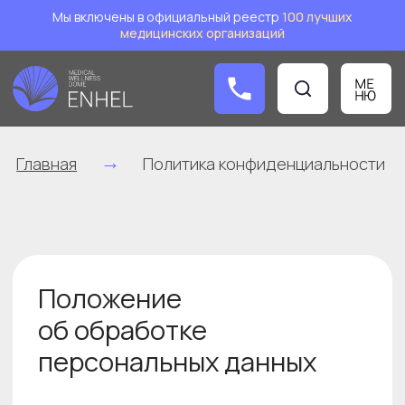
Мы включены в официальный реестр
1
00 лучших
медицинских организаций
Заказат
→
Главная
Политика конфиденциальности
Положение
об обработке
персональных данных
г. Москва
"01"декабря 2025 г.
1. СПИСОК СОКРАЩЕНИЙ И ОПРЕДЕЛЕНИЙ
Автоматизированная обработка
персональных данных — обработка