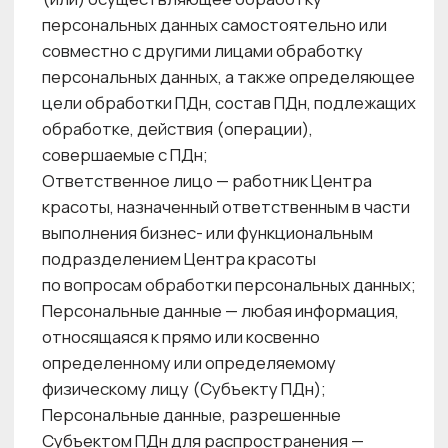
телекоммуникационных предоставление
доступа к ПДн каким-либо иным способом;
сетях или
Роскомнадзор — уполномоченный орган
по защите прав Субъектов ПДн —
Федеральная служба по надзору в сфере
связи, информационных технологий
и массовых коммуникаций;
Субъект ПДн — физическое лицо, которое
прямо или косвенно определенное с помощью
персональных данных. В рамках настоящей
Политики: — клиент, (кроме юридического
лица) либо представитель клиента; -
представители либо сотрудники
юридических лиц, сведения о которых
юридические лица передают в Центр
красоты; - посетители Центра красоты; -
другие физические лица, которые посещают
интернет-сайт Центра красоты, и заполняют
на нем различные формы с целью
приобретения продукта/услуги, стать
клиентом или воспользоваться сервисом
записи на услугу;
Уничтожение персональных данных —