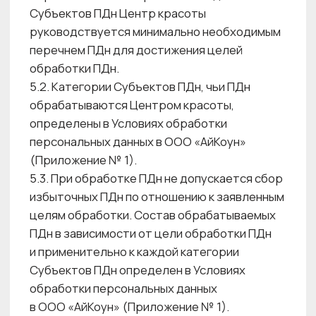
разрешенных Субъектом ПДн для
распространения.
6.10. Согласие на обработку ПДн может быть
предоставлено Субъектом ПДн посредством
совершения следующих конклюдентных
действий: в случае осуществления передачи
персональных данных посредством
телефонного вызова согласие на обработку
персональных данных предоставляется
Субъектом ПДн в устной форме после
прослушивания Субъектом ПДн текста
согласия, воспроизводимого сотрудниками
Оператора, если иное не предусмотрено
Федеральным законом № 152-ФЗ.
6.11. В случаях, когда предоставление
персональных данных является обязательным
в соответствии с федеральным законом,
Оператор ПДн в рамках своей обязанности
разъясняет Субъекту ПДн юридические
последствия отказа Субъекта ПДн
предоставить ПДн и (или) дать согласие
на их обработку. 6.12. Центр красоты вправе
обрабатывать ПДн без согласия Субъекта
ПДн (в т.ч. при отзыве Субъектом ПДн