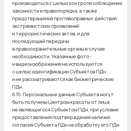
на территории Российской Федерации,
в соответствии с ч. 5 ст. 18 Федерального
закона № 152-ФЗ.
8.4. Субъект ПДн имеет право на получение
информации, касающейся обработки его
персональных данных, в том числе
содержащей:
• правовые основания и цели обработки
персональных данных; • подтверждение
факта обработки персональных данных ;
• цели и применяемые Центром красоты
способы обработки персональных данных;
• наименование и место нахождения Центра
красоты, сведения о лицах, которые имеют
доступ к персональным данным или которым
могут быть раскрыты персональные данные
на основании договора с центром красоты или
на основании федерального закона;
• обрабатываемые персональные данные,
относящиеся к соответствующему Субъекту
ПДн, источник их получения, если иной
порядок представления таких данных
не предусмотрен федеральным законом;
• сроки обработки персональных данных,