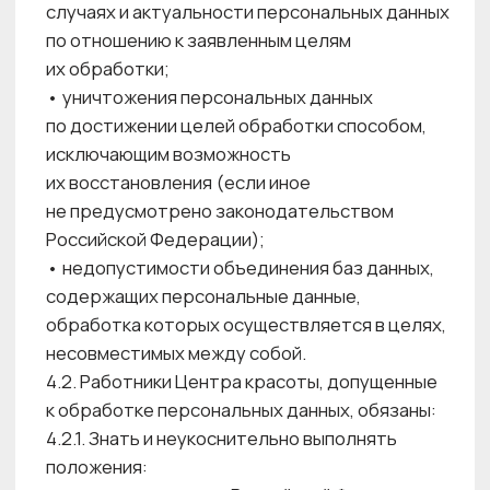
средств автоматизации осуществляется
в соответствии с требованиями
постановления Правительства Российской
Федерации от 01 ноября 2012 г. № 1119
«Об утверждении требований к защите
персональных данных при их обработке
в информационных системах персональных
данных», нормативных и методических
документов ФСТЭК России и ФСБ России
по защите информации.
6.5. Обработка персональных данных,
осуществляемая без использования средств
автоматизации, выполняется таким образом,
чтобы в отношении каждой категории
персональных данных можно было
определить места хранения персональных
данных (материальных носителей)
и установить перечень лиц, осуществляющих
обработку персональных данных либо
имеющих к ним доступ.
6.6. Лица, осуществляющие обработку
персональных данных без использования
средств автоматизации (в том числе
сотрудники Оператора ПДн или лица,