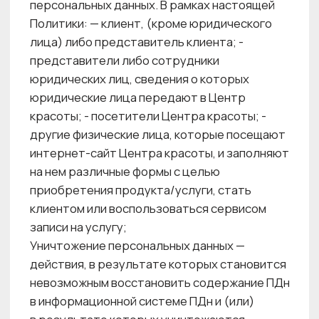
на официальном сайте Центра красоты
в информационно-телекоммуникационной
сети «Интернет», неограниченный доступ
к которому предоставляется любому
заинтересованному лицу. Ссылка
на настоящую Политику размещается
на каждой странице официального сайта,
с использованием которых осуществляется
сбор персональных данных.
3. ЦЕЛИ ОБРАБОТКИ ПЕРСОНАЛЬНЫХ ДАННЫХ
3.1. Под целью обработки понимается
конкретный конечный результат действий,
совершенных с ПДн, вытекающий
из требований действующего
законодательства Российской Федерации
либо договорных отношений сторон,
и направленный на исполнение требований
законодательства Российской Федерации,
а также на создание необходимых правовых
условий для достижения оптимального учета
интересов сторон.
3.2. Центр красоты осуществляет обработку
ПДн для достижения целей, определенных