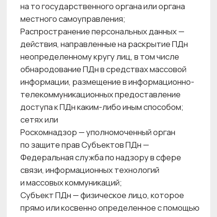
принципах, целях, правовых основаниях,
порядке и условиях обработки персональных
данных, об их объеме и категориях, а также
реализуемых требованиях к их защите.
2.3. Действие Политики распространяется
на все процессы Центра красоты, связанные
с обработкой персональных данных. Политика
обязательна для ознакомления и исполнения
всеми лицами, допущенными к обработке
персональных данных в Центре красоты.
Пересмотр и обновление настоящей Политики
осуществляется в связи с изменениями
законодательства Российской Федерации
в области персональных данных,
по результатам анализа актуальности,
достаточности и эффективности
используемых мер обеспечения безопасности
персональных данных при их обработке
в информационных системах персональных
данных Центра красоты, а также
по результатам других контрольных
мероприятий.
2.4. Настоящая Политика является
общедоступным документом, размещаемым