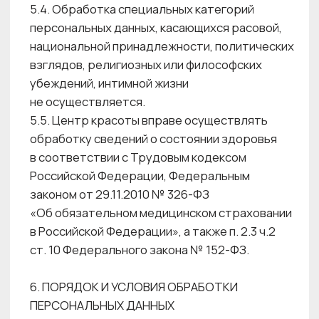
согласия на обработку ПДн) при наличии
оснований, указанных в ч.2 ст. 9 Федерального
закона № 152-ФЗ.
6.13. В случае отсутствия Согласия Субъекта
ПДн и оснований, указанных в ч.2 ст. 9
Федерального закона № 152-ФЗ обработка
ПДн не осуществляется.
6.14. Создание фото- и видеоизображений
в помещениях Центра красоты
и на прилегающей территории может
производиться с целью контроля соблюдения
законности и правопорядка, а также
предотвращения противоправных действий,
экстремистских проявлений
и террористических актов, и для
последующей передачи
в правоохранительные органы в случае
необходимости. Указанные фото-
и видеоизображения не используются
с целью идентификации Субъектов ПДн
и не рассматриваются как биометрические
ПДн.
6.15. Персональные данные Субъекта могут
быть получены Центром красоты от лица,