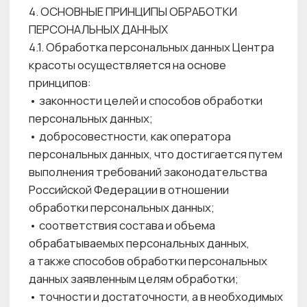
запись, систематизация, накопление,
хранение, уточнение (обновление,
изменение), извлечение, использование,
передача (предоставление, доступ),
обезличивание, блокирование, удаление,
уничтожение ПДн.
6.2. Обработка персональных данных
осуществляется в соответствии с целями,
заранее определенными и заявленными при
сборе персональных данных, а также
полномочиями, определенными действующим
законодательством Российской Федерации
и договорными отношениями с клиентами
и контрагентами .
6.3. Заключаемые с Субъектами ПДн договоры
не содержат положения, ограничивающие
права свободы Субъектов ПДн,
устанавливающие случаи обработки ПДн
несовершеннолетних, если иное
не предусмотрено законодательством
Российской Федерации, а также положения,
допускающие в качестве условия заключения
договоров бездействие Субъектов ПДн.
6.4. Обработка ПДн с использованием