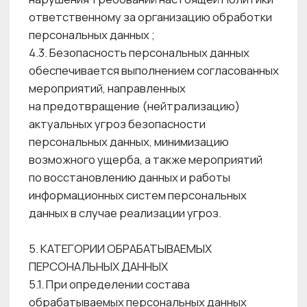
6.8. Получение и обработка персональных
данных в случаях, предусмотренных
Федеральным законом № 152-ФЗ,
осуществляется с письменного согласия
Субъекта ПДн, в случае если согласие
Субъекта ПДн требуется. Равнозначным
содержащему собственноручную подпись
Субъекта ПДн согласию в письменной форме
на бумажном носителе признается согласие
в форме электронного документа,
подписанного в соответствии с федеральным
законом электронной подписью Субъекта
ПДн.
6.9. Согласие на обработку ПДн может быть
дано Субъектом ПДн или его представителем
в любой, позволяющей подтвердить факт его
получения форме, если иное не установлено
Федеральным законом № 152-ФЗ. Согласие
на обработку ПДн, разрешенных Субъектом
ПДн для распространения, оформляется
отдельно от иных согласий субъекта ПДн
на обработку его ПДн. Субъекту ПДн
предоставляется возможность определить
перечень ПДн по каждой категории ПДн,
указанной в согласии на обработку ПДн,