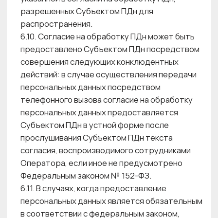
которых осуществляется в различных целях.
8.3. При определении сроков хранения ПДн
Центр красоты исходит из требований:
• Трудового Кодекса Российской Федерации;
• Законодательства о противодействии
легализации (отмыванию) доходов,
полученных преступным путем,
и финансированию терроризма;
• Законодательства о бухгалтерском учете;
• Гражданского законодательства;
• Иных нормативно — правовых актов
в области персональных данных.
8.3.1. В случае если в согласии Субъекта ПДн
на обработку ПДн указаны более длительные
сроки хранения, чем сроки, установленные
действующим законодательством Российской
Федерации, хранение ПДн осуществляется
в соответствии с согласием Субъекта ПДн
в течение указанного в нем срока.
8.3.2. В случае решения Субъекта ПДн
об Отзыве Согласия на обработку его ПДн,
Оператору направляется соответствующее
заявление, содержащее ПДн Субъекта ПДн,
данные документа удостоверяющего