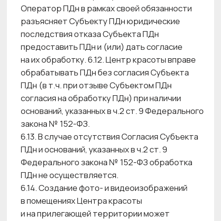
личность и подпись Субъекта ПДн. В случае
если Субъект ПДн не указал в отзыве в явном
виде ПДн и целей, для которых
осуществляется отзыв Согласия, Оператор
считает, что согласие отозвано для всех
типов ПДн и целей.
8.3.3. ПДн, неиспользуемые в операционной
деятельности Центра красоты, и цель
обработки которых не достигнута, могут быть
переведены на архивное хранение
с соблюдением всех необходимых
требований, предусмотренных Федеральным
законом № 125-ФЗ, Приказом Росархива № 236
и иными нормативными актами в сфере
организации хранения, комплектования, учета
и использования архивных документов. 8.3.4.
Архивирование документов, содержащих ПДн,
осуществляется в установленном в порядке.
Обязательным условием архивирования ПДн
является обеспечение
их конфиденциальности и безопасности.
8.3.5. При осуществлении хранения
персональных данных Центр красоты
использует базы данных, находящиеся