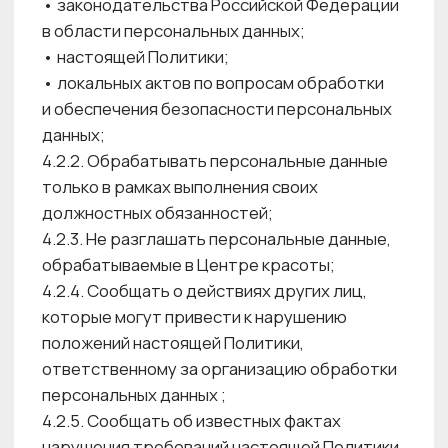
осуществляющие такую обработку
по договору с Оператором ПДн),
проинформированы о факте обработки ими
персональных данных, обработка которых
осуществляется Оператором ПДн без
использования средств автоматизации,
категориях обрабатываемых персональных
данных, а также об особенностях и правилах
осуществления такой обработки,
установленных нормативными правовыми
актами федеральных органов исполнительной
власти, органов исполнительной власти
субъектов Российской Федерации, а также
локальными правовыми актами организации
(при их наличии).
6.7. Срок обработки и хранения ПДн для всех
целей обработки ПДн, определенных
в Условиях обработки персональных данных
в ООО «АйКоун» (Приложение № 1)
ограничивается сроком необходимости
обработки ПДн, включая требования
законодательства Российской Федерации
в отношении отдельных видов операций,
используемых ПДн.