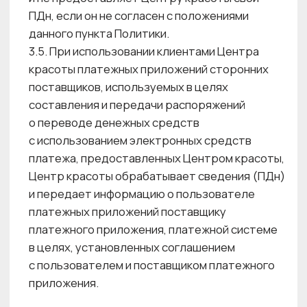
5.4. Обработка специальных категорий
персональных данных, касающихся расовой,
национальной принадлежности, политических
взглядов, религиозных или философских
убеждений, интимной жизни
не осуществляется.
5.5. Центр красоты вправе осуществлять
обработку сведений о состоянии здоровья
в соответствии с Трудовым кодексом
Российской Федерации, Федеральным
законом от 29.11.2010 № 326-ФЗ
«Об обязательном медицинском страховании
в Российской Федерации», а также п. 2.3 ч.2
ст. 10 Федерального закона № 152-ФЗ.
6. ПОРЯДОК И УСЛОВИЯ ОБРАБОТКИ
ПЕРСОНАЛЬНЫХ ДАННЫХ
6.1. В зависимости от целей обработки ПДн,
определенных в Условиях обработки
персональных данных в ООО «АйКоун»
(Приложение № 1), обработка ПДн может
осуществляется с использованием средств
автоматизации и без использования таких
средств путем следующих действий: сбор,