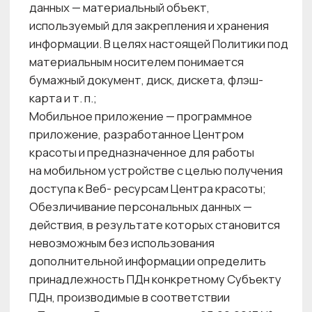
извлечение, использование, передачу
(распространение, предоставление, доступ),
обезличивание, блокирование, удаление,
уничтожение персональных данных;
Оператор ПДн — Общество с ограниченной
ответственностью «АйКоун», организующее и
(или) осуществляющее обработку
персональных данных самостоятельно или
совместно с другими лицами обработку
персональных данных, а также определяющее
цели обработки ПДн, состав ПДн, подлежащих
обработке, действия (операции),
совершаемые с ПДн;
Ответственное лицо — работник Центра
красоты, назначенный ответственным в части
выполнения бизнес- или функциональным
подразделением Центра красоты
по вопросам обработки персональных данных;
Персональные данные — любая информация,
относящаяся к прямо или косвенно
определенному или определяемому
физическому лицу (Субъекту ПДн);
Персональные данные, разрешенные
Субъектом ПДн для распространения —