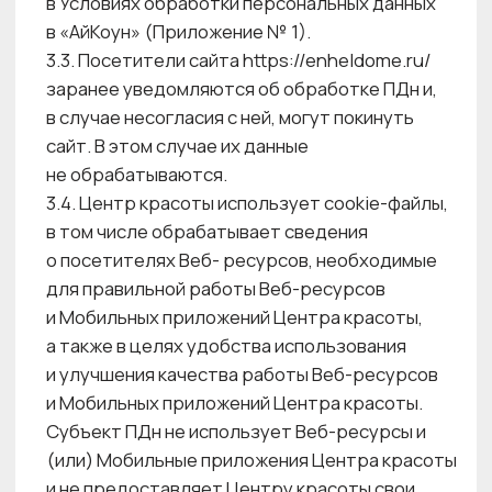
информационных систем персональных
данных в случае реализации угроз.
5. КАТЕГОРИИ ОБРАБАТЫВАЕМЫХ
ПЕРСОНАЛЬНЫХ ДАННЫХ
5.1. При определении состава
обрабатываемых персональных данных
Субъектов ПДн Центр красоты
руководствуется минимально необходимым
перечнем ПДн для достижения целей
обработки ПДн.
5.2. Категории Субъектов ПДн, чьи ПДн
обрабатываются Центром красоты,
определены в Условиях обработки
персональных данных в ООО «АйКоун»
(Приложение № 1).
5.3. При обработке ПДн не допускается сбор
избыточных ПДн по отношению к заявленным
целям обработки. Состав обрабатываемых
ПДн в зависимости от цели обработки ПДн
и применительно к каждой категории
Субъектов ПДн определен в Условиях
обработки персональных данных
в ООО «АйКоун» (Приложение № 1).