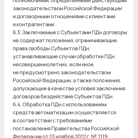
носителях имеют работники Центра красоты
в соответствии с их должностными
обязанностями.
6.18. Передача персональных данных
Субъектов ПДн третьим лицам
осуществляется в соответствии
с требованиями действующего
законодательства Российской Федерации.
6.19. Центр красоты вправе поручить
обработку ПДн третьей стороне с согласия
Субъекта ПДн, если иное не предусмотрено
действующим законодательством Российской
Федерации, на основании заключаемого с этой
стороной договора.
6.20. Для автоматизированной обработки
данных на сайте используются метрические
программы: Яндекс Метрика и Пиксель VK.
7. СВЕДЕНИЯ О РЕАЛИЗУЕМЫХ ТРЕБОВАНИЯХ
К ЗАЩИТЕ ПЕРСОНАЛЬНЫХ ДАННЫХ
7.1. Центр красоты при обработке
персональных данных принимает
необходимые правовые, организационные
и технические меры или обеспечивает