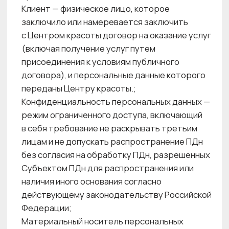
бумажный документ, диск, дискета, флэш-
карта и т. п.;
Мобильное приложение — программное
приложение, разработанное Центром
красоты и предназначенное для работы
на мобильном устройстве с целью получения
доступа к Веб- ресурсам Центра красоты;
Обезличивание персональных данных —
действия, в результате которых становится
невозможным без использования
дополнительной информации определить
принадлежность ПДн конкретному Субъекту
ПДн, производимые в соответствии
с Приказом Роскомнадзора от 05.09.2013 №
996 «Об утверждении требований и методов
по обезличиванию персональных данных»;
Обработка персональных данных — любое
действие (операция) или совокупность
действий (операций) Центра красоты,
совершаемых с использованием средств
автоматизации или без использования таких
средств с ПДн, включая сбор, запись,
систематизацию, накопление, хранение,
уточнение (обновление, изменение),