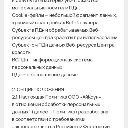
в Условиях обработки персональных данных
в «АйКоун» (Приложение № 1).
3.3. Посетители сайта https://enheldome.ru/
заранее уведомляются об обработке ПДн и,
в случае несогласия с ней, могут покинуть
сайт. В этом случае их данные
не обрабатываются.
3.4. Центр красоты использует cookie-файлы,
в том числе обрабатывает сведения
о посетителях Веб- ресурсов, необходимые
для правильной работы Веб-ресурсов
и Мобильных приложений Центра красоты,
а также в целях удобства использования
и улучшения качества работы Веб-ресурсов
и Мобильных приложений Центра красоты.
Субъект ПДн не использует Веб-ресурсы и
(или) Мобильные приложения Центра красоты
и не предоставляет Центру красоты свои
ПДн, если он не согласен с положениями
данного пункта Политики.
3.5. При использовании клиентами Центра
красоты платежных приложений сторонних
поставщиков, используемых в целях
составления и передачи распоряжений
о переводе денежных средств