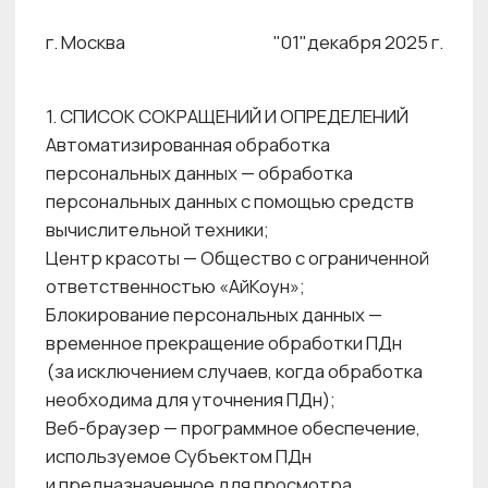
персональных данных с помощью средств
вычислительной техники;
Центр красоты — Общество с ограниченной
ответственностью «АйКоун»;
Блокирование персональных данных —
временное прекращение обработки ПДн
(за исключением случаев, когда обработка
необходима для уточнения ПДн);
Веб-браузер — программное обеспечение,
используемое Субъектом ПДн
и предназначенное для просмотра
информации Веб-ресурсов в сети Интернет;
Веб-ресурс — информационная система,
использующая технологии представления
и передачи данных для оказания
информационных услуг в сети Интернет;
Доступ к информации — возможность
получения информации и ее использование
(в частности копирование, модификация или
уничтожение информации; получение
Субъектом ПДн возможности ознакомления
с информацией, в том числе при помощи
технических средств);
Информационная система персональных