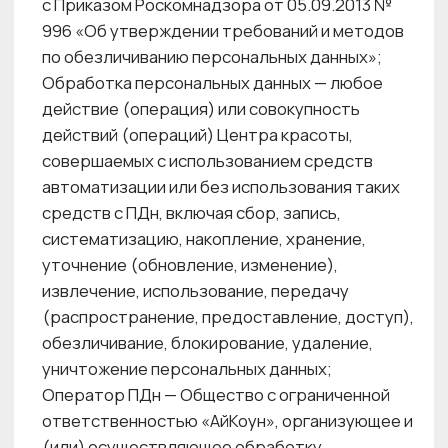
персональные данные, доступ
неограниченного круга лиц к которым
предоставлен Субъектом ПДн путем дачи
согласия на обработку персональных данных,
разрешенных Субъектом ПДн для
распространения в порядке,
предусмотренном настоящим Федеральным
законом № 152 ФЗ;
Предоставление персональных данных —
действия, направленные на раскрытие ПДн
определенному лицу или определенному
кругу лиц;
Представитель — физическое лицо,
являющееся представителем физического
или юридического лица, полномочия которого
основаны на доверенности, договоре, законе
либо акте уполномоченного
на то государственного органа или органа
местного самоуправления;
Распространение персональных данных —
действия, направленные на раскрытие ПДн
неопределенному кругу лиц, в том числе
обнародование ПДн в средствах массовой
информации, размещение в информационно-