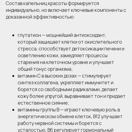
Состав капельниц красоты формируется
индивидуально, но включает ключевые компоненты с
доказанной эффективностью:
глутатион — мощнейший антиоксидант,
который защищает клетки от окислительного
стресса, способствует детоксикации печени и
осветлению кожи, замедляет процессы
старения на клеточном уровне и улучшает
общий тонус организма;
витамин C в высоких дозах — стимулирует
синтез коллагена, укрепляет иммунитет и
борется со свободными радикалами, делает
кожу более упругой, выравнивает тон и придает
естественное сияние;
витамины группы B — играют ключевую роль в
энергетическом обмене клеток, B12 улучшает
работу нервной системы и борется с
усталостью, B6 регулирует гормональный