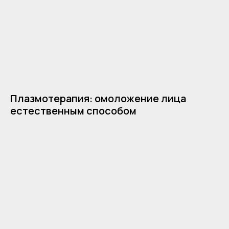
Плазмотерапия: омоложение лица
естественным способом
Команда
О проекте
Выгодные предложения
Контакты
Услуги
Карта сайта
Клуб биохакинга
Блог
Отзывы