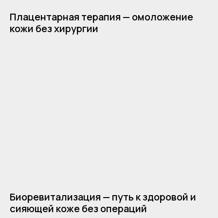
Политика конфиденциальности
Плацентарная терапия — омоложение
Настройка файлов cookie
кожи без хирургии
Общество с ограниченной ответственностью
«АЙКОУН»
2026. Все права защищены
ОГРН 1207700199673
ИНН 9705144600
Биоревитализация — путь к здоровой и
сияющей коже без операций