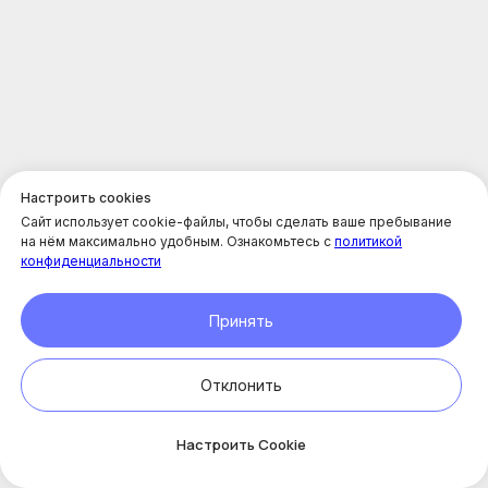
Настроить cookies
Сайт использует cookie-файлы, чтобы сделать ваше пребывание
на нём максимально удобным. Ознакомьтесь с
политикой
конфиденциальности
Принять
Косметологические услуги Enhel
Отклонить
Онлайн-
запись
Настроить Cookie