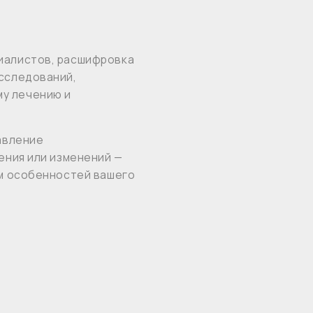
тов, расшифровка
ований,
ению и
е
ли изменений —
бенностей вашего