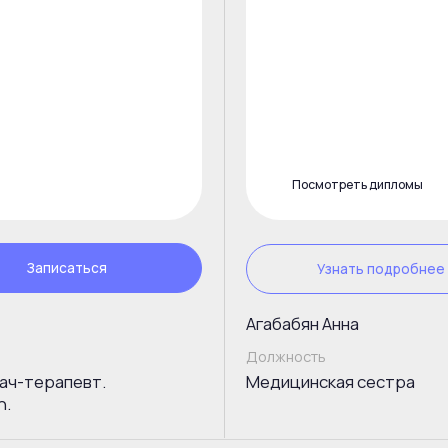
Агабабян Анна
Должность
апевт.
Медицинская сестра
Рейтинг 5
Превосходный рейтинг салона
Е.