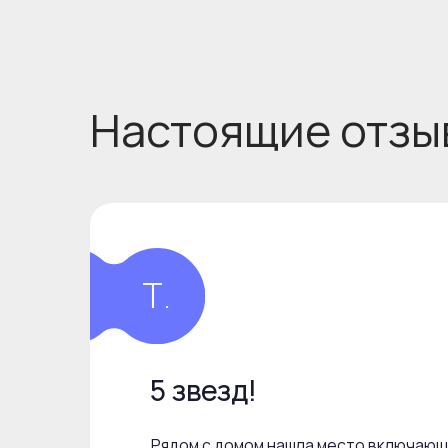
5 звезд!
Рядом с домом нашла место включающее все
красоты и здоровья!!!
Инновационный центр эстетической медицин
Баня и хаммам, парикмахерская и маникюр! За
и фитнесом!
В баре вкуснейший кофе и завтрак с правиль
Больше отзывов
наши награды