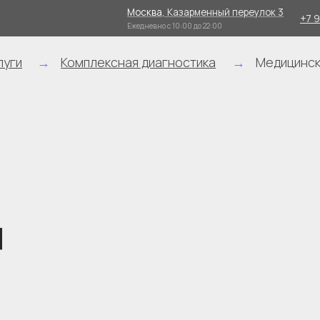
Москва,
Казарменный переулок 3
+7 968 077-56-65
Ежедневно с 10:00 до 22:00
→
Комплексная диагностика
→
Медицинская экспресс