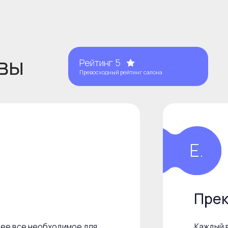
Прекрасное
 необходимое для
Каждый визит сюда ог
и релакса. прекрасны
ы, СПА, массажи,
отзывчивый персонал.
нятия Йогой
Пользуюсь только фир
организуют доставку 
ными сырниками))
Есть парковка, и вкусн