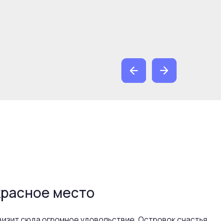
 место
ромное удовольствие, Островок счастья
е специалисты, оборудование новейшее,
 Огромный выбор процедур.
менной косметикой Enhel. Менеджеры
в любой город.
ая кухня в баре