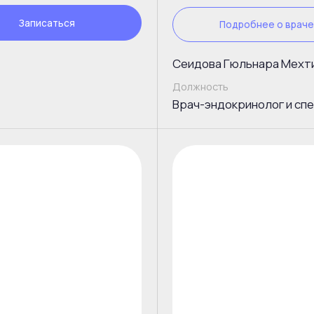
Посмотреть дипломы
исаться
Подробнее о враче
Панфилова Мария Николаевна
Должность
ерапевт,
Врач-терапевт, врач превентивной м