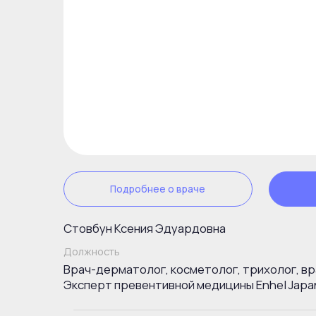
Стовбун Ксения Эдуардовна
Должность
Врач-дерматолог, косметолог, трихолог, врач-тер
Эксперт превентивной медицины Enhel Japan.
Настоящие отзывы
Т.