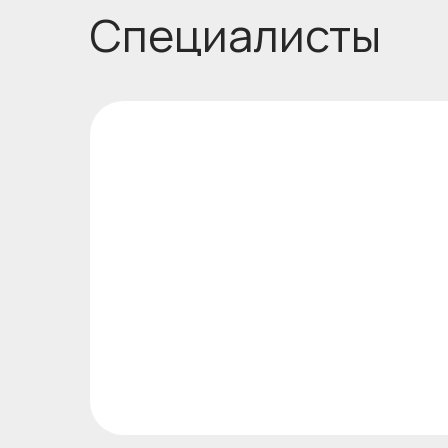
Зап
Подробнее о враче
Лещинская Лилия Михайловна
Должность
К.м.н., врач-косметолог, дерматовенеролог