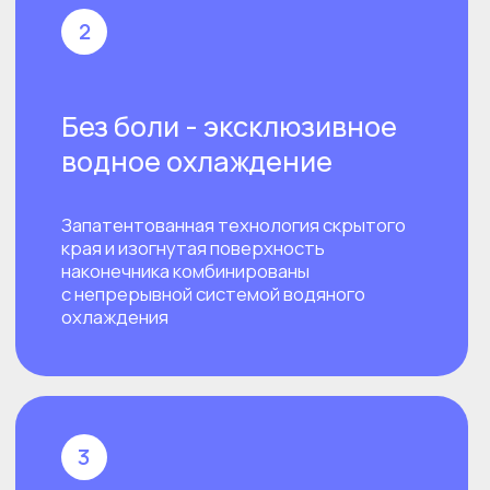
Лицо, Тело
Зоны коррекции
Аппаратная
Тип методики
Преимущества
Volume Up
(Volnewmer)