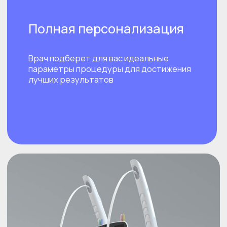
Большой спектр наконечников
Позволяет достичь контурирования всего тела
(область лица, живота, бедра и ягодицы)