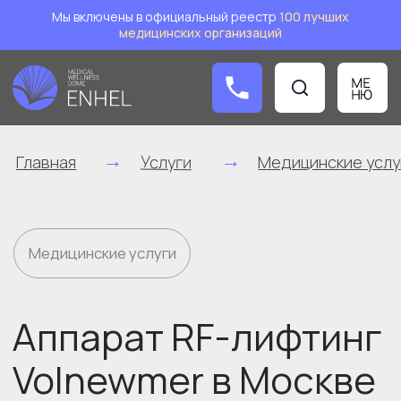
Мы включены в официальный реестр
1
00 лучших
медицинских организаций
Заказат
→
→
→
Услуги
Главная
Медицинские услуги
Аппаратная
Медицинские услуги
Аппарат RF-лифтинг
Volnewmer в Москве