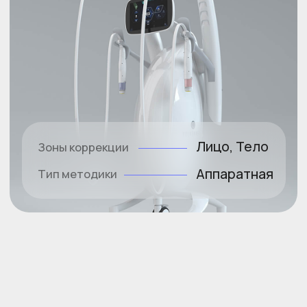
Клинический эффект
нарастает в течение месяца
Улучшает текстуру кожи, восстановление
объема молодой кожи, ровный и сияющий тон
кожи
Вау-эффект лифтинга всего тела
Помогает справиться с нежелательными
объемами в области живота, бедер и ягодиц,
а так же контурировать зоны лица и шеи