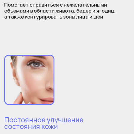
Другие услуги
Все услуги
Комплексная
Аппарат Accent XL
диагностика
Аппарат Utims
Аппарат ICOONE
Smas-лифтинг
med