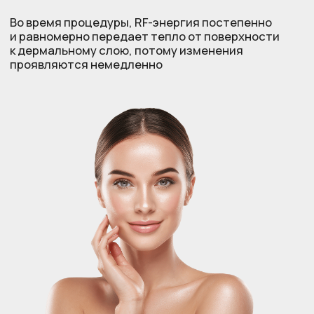
Аппарат
Аппарат InMode
Эндосфера
Гинекология
Команда
О проекте
Выгодные предложения
Контакты
Услуги
Карта сайта
Клуб биохакинга
Блог