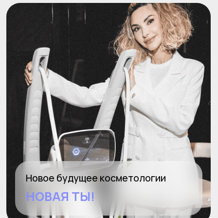
Новейшая неинвазивная
монополярная RF-система
Единственная технология которая дает
видимый эффект сразу
2
Без боли - эксклюзивное
водное охлаждение
Запатентованная технология скрытого
края и изогнутая поверхность
наконечника комбинированы
с непрерывной системой водяного