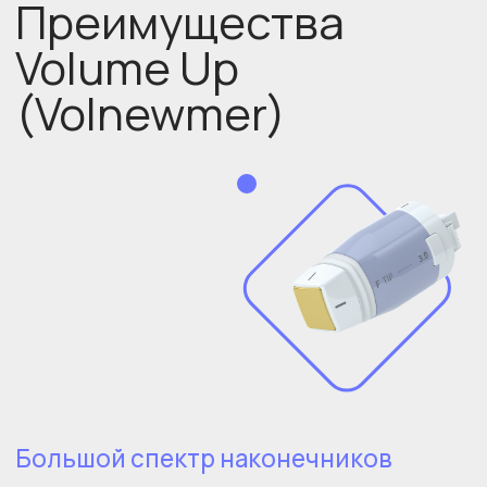
Постоянное улучшение
состояния кожи
Во время процедуры, RF-энергия постепенно
и равномерно передает тепло от поверхности
к дермальному слою, потому изменения
проявляются немедленно