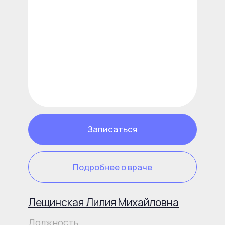
Записаться
Подробнее о враче
Зверева Татьяна Вячеславовна
Должность
Сертифицированный врач-
остеопат, мануальный терапевт,
невролог, рефлексотерапевт,
прикладной и психокинезиолог