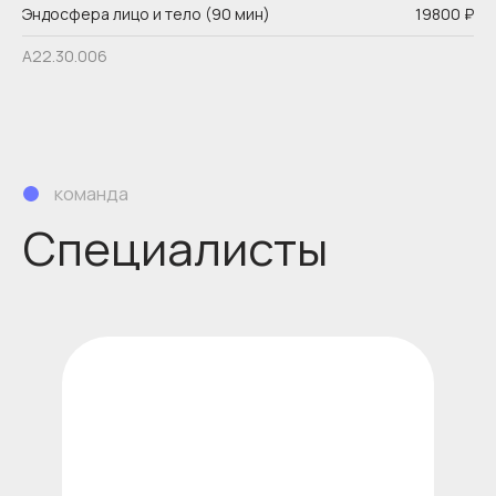
Эндосфера лицо и тело (90 мин)
19800 ₽
Подробнее о враче
А22.30.006
Лещинская Лилия Михайловна
Должность
К.м.н., врач-косметолог,
дерматовенеролог