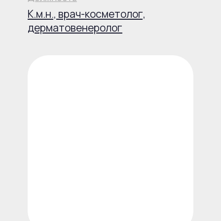
Записаться
Подробнее о враче
Сеидова Гюльнара Мехтиевна
Должность
Врач-эндокринолог и специалист
по ультразвуковой диагностике