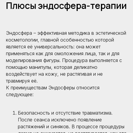
Плюсы эндосфера-терапии
Другие услуги
Все услуги
Эндосфера – эффективная методика в эстетической
косметологии, главной особенностью которой
является её универсальность: она может
применяться как для омоложения лица, так и для
моделирования фигуры. Процедура выполняется с
помощью манипулы, которая деликатно
воздействует на кожу, не растягивая и не
Комплексная
Аппарат Accent XL
диагностика
травмируя её.
К преимуществам Эндосферы относится
следующее:
Безопасность и отсутствие травматизма.
После сеанса исключено появление
Аппарат Utims
Аппарат ICOONE
Smas-лифтинг
растяжений и синяков. В процессе процедуры
med