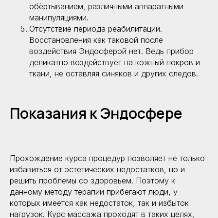
Выгодные предложения
Контакты
обёртыванием, различными аппаратными
Услуги
Карта сайта
манипуляциями.
Клуб биохакинга
Блог
Отсутствие периода реабилитации.
Отзывы
Восстановления как таковой после
воздействия Эндосферой нет. Ведь прибор
деликатно воздействует на кожный покров и
ткани, не оставляя синяков и других следов.
Показания к Эндосфере
г. Москва, Казарменный
переулок 3
м. Курская / Чкаловская
Прохождение курса процедур позволяет не только
избавиться от эстетических недостатков, но и
решить проблемы со здоровьем. Поэтому к
данному методу терапии прибегают люди, у
которых имеется как недостаток, так и избыток
Записаться
нагрузок. Курс массажа проходят в таких целях,