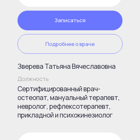
Записаться
Подробнее о враче
Стовбун Ксения Эдуардовна
Должность
Врач-дерматолог, косметолог,
трихолог, врач-терапевт.
Эксперт превентивной медицины
Enhel Japan.