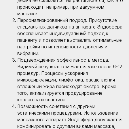
дерма не сжимается, не растягивается, как это
происходит, например, при вакуумном
массаже.
Персонализированный подход. Присутствие
специальных датчиков на аппарате Эндосфера
обеспечивает индивидуальный подход к
Аппарат
Аппарат InMode
Эндосфера
пациенту и позволяет выставлять оптимальные
настройки по интенсивности давления и
вибрации.
Подтверждённая эффективность метода.
Видимый результат отмечается уже после 6-12
процедур. Процессы ускорения
микроциркуляции, лимфотока, расщепления
Гинекология
отложений жира происходят быстро. Кроме
того, активизируется продуцирование
коллагена и эластина.
Возможность сочетания с другими
эстетическими процедурами. Использование
массажного аппарата Эндосфера допускается
Команда
О проекте
комбинировать с другими видами массажа,