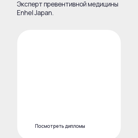
5 звезд!
Прекрас
Рядом с домом нашла место
Каждый визит
включающее все необходимое для
удовольствие,
красоты и здоровья!!!
и релакса. пр
Инновационный центр эстетической
оборудование
медицины, СПА, массажи, Баня
персонал. Огр
и хаммам, парикмахерская и маникюр!
Пользуюсь то
Занятия Йогой и фитнесом!
косметикой E
В баре вкуснейший кофе и завтрак
организуют до
с правильными сырниками))
Есть парковка,
Больше отзывов