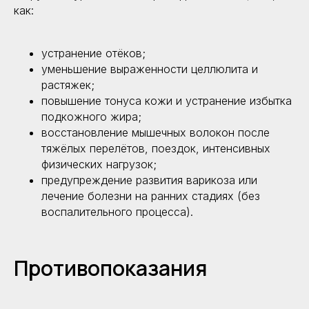
как:
устранение отёков;
уменьшение выраженности целлюлита и
*Instagram признан экстремистской
растяжек;
организацией и запрещен на территории РФ
повышение тонуса кожи и устранение избытка
подкожного жира;
Обработка персональных данных
восстановление мышечных волокон после
Политика конфиденциальности
тяжёлых перелётов, поездок, интенсивных
физических нагрузок;
Настройка файлов cookie
предупреждение развития варикоза или
Общество с ограниченной ответственностью
лечение болезни на ранних стадиях (без
«АЙКОУН»
воспалительного процесса).
2026. Все права защищены
ОГРН 1207700199673
ИНН 9705144600
Противопоказания