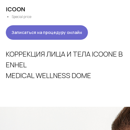
ICOON
Команда
О проекте
Special price
Выгодные предложения
Контакты
Услуги
Карта сайта
Клуб биохакинга
Блог
Записаться на процедуру онлайн
Отзывы
КОРРЕКЦИЯ ЛИЦА И ТЕЛА ICOONE В
ENHEL
MEDICAL WELLNESS DOME
г. Москва, Казарменный
переулок 3
м. Курская / Чкаловская