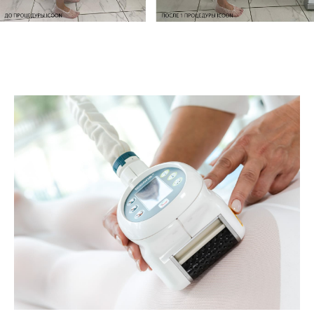
Другие услуги
Все услуги
Медицинские
Духовные
СПА
услуги
практики
Инъекционная
Гармония
Красота и уход
косметология
и баланс
Аппаратная
косметология