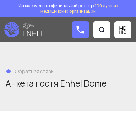
Мы включены в официальный реестр
1
00 лучших
медицинских организаций
Заказат
Обратная связь
Анкета гостя Enhel Dome