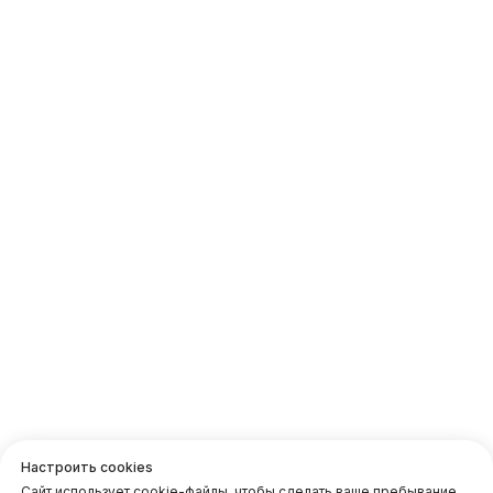
Команда
О проекте
Выгодные предложения
Контакты
Услуги
Карта сайта
Клуб биохакинга
Блог
Отзывы
г. Москва, Казарменный
переулок 3
м. Курская / Чкаловская
Настроить cookies
Сайт использует cookie-файлы, чтобы сделать ваше пребывание